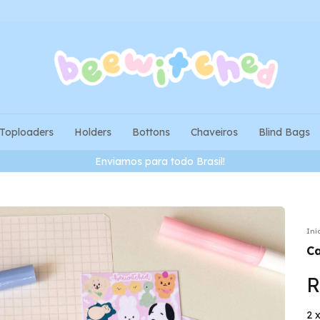
Toploaders
Holders
Bottons
Chaveiros
Blind Bags
Pagamentos em Pix tem 3% de desconto!
Iní
Ca
R
2