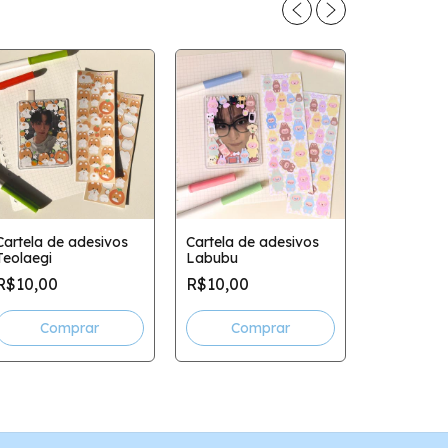
Cartela de adesivos
Cartela de adesivos
Teolaegi
Labubu
Cartela de
R$10,00
R$10,00
miffy
R$10,00