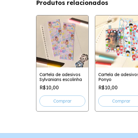
Produtos relacionados
de adesivos
Cartela de adesivos
Cartela de adesivo
e Chihiro
Sylvanians escolinha
Ponyo
0
R$10,00
R$10,00