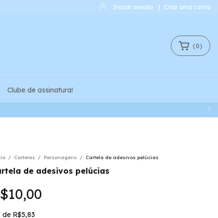
Iniciar sessão
|
Criar uma conta
(
0
)
Clube de assinatura!
cio
/
Cartelas
/
Personagens
/
Cartela de adesivos pelúcias
rtela de adesivos pelúcias
$10,00
x
de
R$5,83